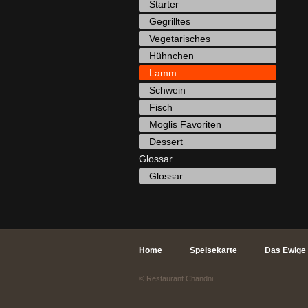
Starter
Gegrilltes
Vegetarisches
Hühnchen
Lamm
Schwein
Fisch
Moglis Favoriten
Dessert
Glossar
Glossar
Home
Speisekarte
Das Ewige 
© Restaurant Chandni