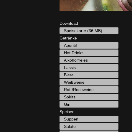
Download
Speisekarte (36 MB)
Getränke
Aperitif
Hot Drinks
Alkoholfreies
Lassis
Biere
Weißweine
Rot-/Roseweine
Spirits
Gin
Speisen
Suppen
Salate