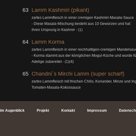
63
Lamm Kashmiri (pikant)
zartes Lammfleisch in einer cremigen Kashmiri-Masala-Sauce
- Diese Masala-Mischung besteht aus 10 Gewürzen und hat
ihren Ursprung in Kashmir - (1)
64
Lamm Korma
zartes Lammfleisch in einer reichhaltigen-cremigen Mandelsau
- Korma stammt aus der königlichen Mogul-Küche und wurde fü
Adelige zubereitet - (1)(4)
65
Chandni´s Mirchi Lamm (super scharf)
zartes Lammfleisch mit frischen Chilis, Koriander, Minze und In
Tomaten-Masala-Kokossauce
im Augenblick
Projekt
Kontakt
Impressum
Datensch